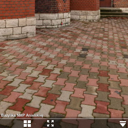
Bazylika NMP Anielskiej